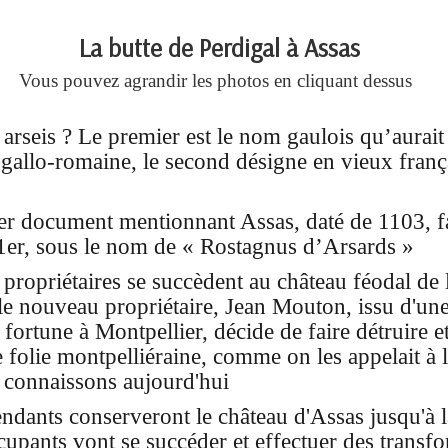
La butte de Perdigal à Assas
Vous pouvez agrandir les photos en cliquant dessus
arseis ? Le premier est le nom gaulois qu’aurai
gallo-romaine, le second désigne en vieux frança
r document mentionnant Assas, daté de 1103, fai
1er, sous le nom de « Rostagnus d’Arsards »
 propriétaires se succèdent au château féodal de 
le nouveau propriétaire, Jean Mouton, issu d'un
t fortune à Montpellier, décide de faire détruire e
e folie montpelliéraine, comme on les appelait à l
 connaissons aujourd'hui
ndants conserveront le château d'Assas jusqu'à 
cupants vont se succéder et effectuer des transf