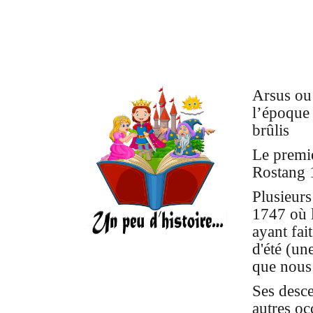
Arsus ou 
l’époque 
brûlis
Le premie
Rostang 
Plusieurs
1747 où 
ayant fai
d'été (un
que nous
Ses desce
autres oc